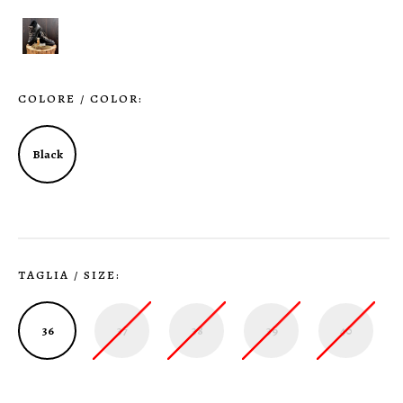
COLORE / COLOR:
Black
TAGLIA / SIZE:
36
37
38
39
40