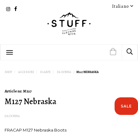
Italiano
SHOP
ACCESSORI
SCARPE
DA DONNA
M127 NEBRASKA
Article nr.
M127
M127 Nebraska
SALE
DA DONNA
FRACAP M127 Nebraska Boots